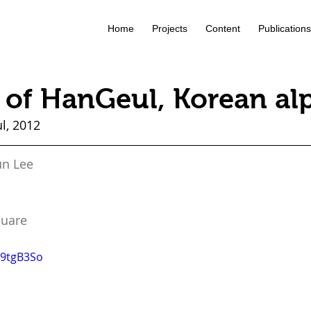
Home
Projects
Content
Publications
 of HanGeul, Korean al
l, 2012
un Lee
quare
09tgB3So