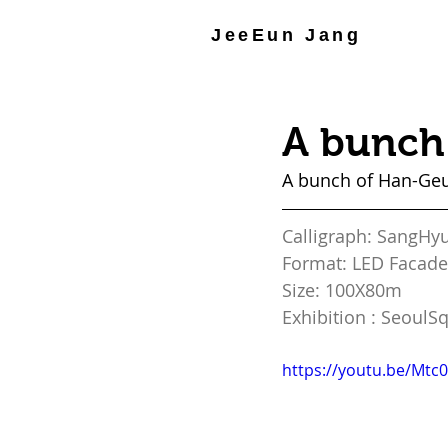
JeeEun Jang
A bunch
A bunch of Han-Geu
Calligraph: SangHy
Format: LED Facade
Size: 100X80m
Exhibition : SeoulS
https://youtu.be/Mtc